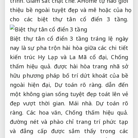
trình.
Giám sát chặt chẽ.
AHome tự hào giới
thiệu bề ngoài tuyệt đẹp và mê hoặc của họ
cho các biệt thự tân cổ điển 3 tầng.
Biệt thự tân cổ điển 3 tầng tráng lệ ngày
nay là sự pha trộn hài hòa giữa các chi tiết
kiến trúc Hy Lạp và La Mã cổ đại,
Chống
thấm hiệu quả.
được hài hòa trang nhã sở
hữu phương pháp bố trí dứt khoát của bề
ngoài hiện đại,
Dự toán rõ ràng.
dẫn đến
một không gian sống tuyệt đẹp toát lên vẻ
đẹp vượt thời gian.
Mái nhà.
Dự toán rõ
ràng.
Các hoa văn,
Chống thấm hiệu quả.
đường nét và phào chỉ trang trí phức tạp
và đẳng cấp được sắm thấy trong các