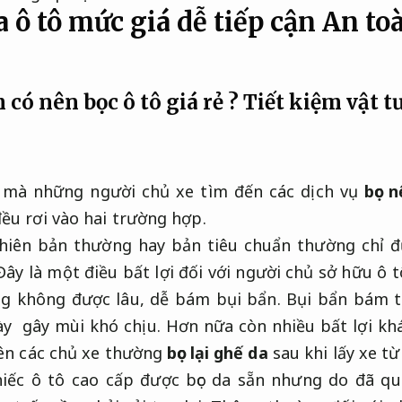
 ô tô mức giá dễ tiếp cận
An to
có nên bọc ô tô giá rẻ ?
Tiết kiệm vật tư
 mà những người chủ xe tìm đến các dịch vụ
bọc 
ều rơi vào hai trường hợp.
phiên bản thường hay bản tiêu chuẩn thường chỉ đ
Đây là một điều bất lợi đối với người chủ sở hữu ô t
ng không được lâu, dễ bám bụi bẩn. Bụi bẩn bám 
gày gây mùi khó chịu. Hơn nữa còn nhiều bất lợi kh
nên các chủ xe thường
bọc lại ghế da
sau khi lấy xe từ
hiếc ô tô cao cấp được bọc da sẵn nhưng do đã qu