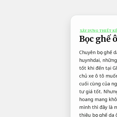
Bỏ
qua
nội
dung
XÂY DỰNG THIẾT KẾ
Bọc ghế ô
Chuyên bọc ghế d
huynhdai, những 
tốt khi đến tại 
chủ xe ô tô muốn
cuối cùng của ng
tư giá tốt
.
Nhưng 
hoang mang không
mình thì đây là 
thiệu bọc ghế da 