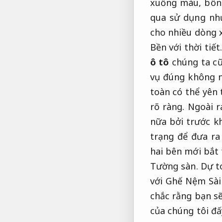
xuống màu, bông
qua sử dụng nh
cho nhiều dòng 
Bền với thời tiết
ô tô
chúng ta cũ
vụ đúng không 
toàn có thể yên 
rõ ràng.
Ngoài r
nữa bởi trước kh
trạng để đưa ra
hai bên mới bắt 
Tường sàn.
Dự t
với Ghế Nệm Sà
chắc rằng bạn sẽ
của chúng tôi đấ