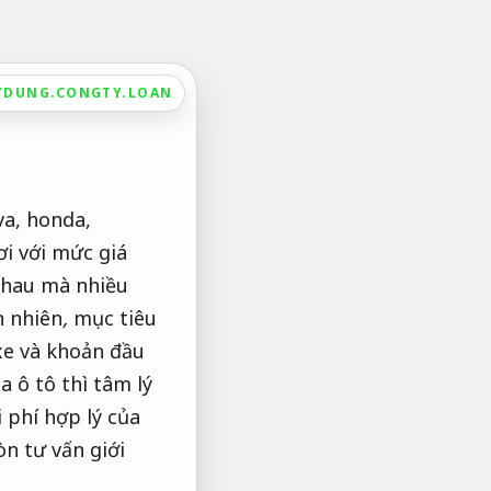
YDUNG.CONGTY.LOAN
va, honda,
ơi với mức giá
nhau mà nhiều
n nhiên
,
mục tiêu
 xe và khoản đầu
a ô tô thì tâm lý
 phí hợp lý của
n tư vấn giới