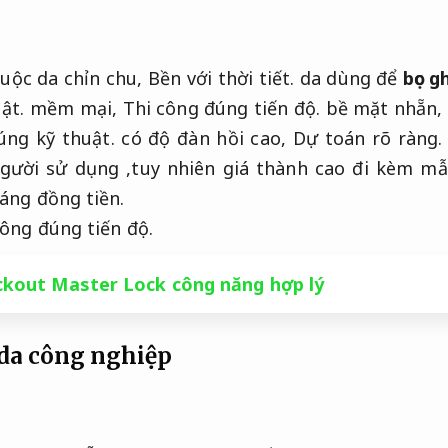
huộc da chỉn chu,
Bền với thời tiết.
da dùng để
bọc g
ật.
mềm mại,
Thi công đúng tiến độ.
bề mặt nhẵn,
úng kỹ thuật.
có độ đàn hồi cao,
Dự toán rõ ràng.
người sử dụng ,tuy nhiên giá thành cao đi kèm m
áng đồng tiền.
công đúng tiến độ.
ckout Master Lock công năng hợp lý
 da công nghiệp