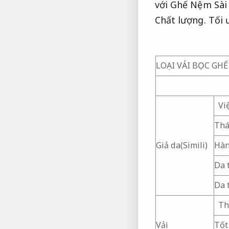
với Ghế Nệm Sài 
Chất lượng.
Tối 
LOẠI VẢI BỌC GHẾ
Vi
Thá
Giả da(Simili)
Hàn
Da 
Da 
Th
Vải
Tốt