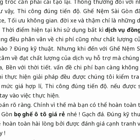
 trốc cần phải cải tạo lại. Thông thường đối với n
ư vậy,
Thi công đúng tiến độ.
Ghế Nệm Sài Gòn đã
xe,
Tối ưu không gian.
đời xe và thậm chí là những d
.
Thời điểm hiện tại khi sử dụng bất kì
dịch vụ đồng
ng đều phân vân về chi phí cũng như chất lượng c
nào ?
Đúng kỹ thuật.
Nhưng khi đến với Ghế Nệm S
tâm về đạt chất lượng của dịch vụ hỗ trợ mà chúng
a,
Bền với thời tiết.
vấn đề chi phí bạn càng không 
i thực hiện giải pháp đều được chúng tôi kiểm tra
 mức giá hợp lí,
Thi công đúng tiến độ.
nếu được s
tay vào việc thực hiện.
oán rõ ràng.
Chính vì thế mà bạn có thể hoàn toàn t
i Gòn
bọc ghế ô tô giá rẻ
nhé !
Gạch đá.
Đúng kỹ thu
 hoàn toàn hài lòng bởi được đánh giá cạnh tranh 
y !