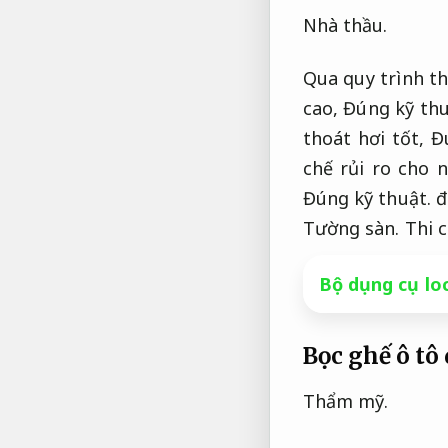
Nhà thầu.
Qua quy trình t
cao,
Đúng kỹ thu
thoát hơi tốt,
Đ
chế rủi ro cho 
Đúng kỹ thuật.
đ
Tường sàn.
Thi 
Bộ dụng cụ lo
Bọc ghế ô tô
Thẩm mỹ.