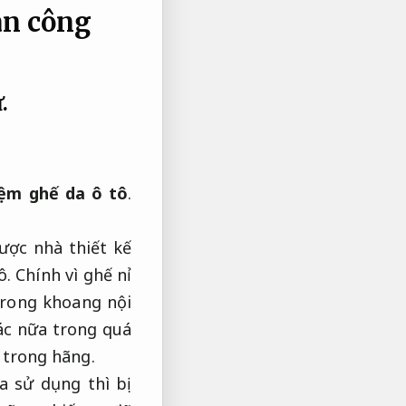
àn công
.
nệm ghế da ô tô
.
ược nhà thiết kế
ô. Chính vì ghế nỉ
trong khoang nội
ác nữa trong quá
 trong hãng.
a sử dụng thì bị