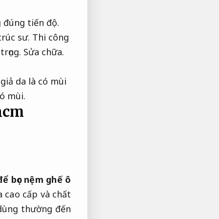
 đúng tiến độ.
trúc sư.
Thi công
trọng.
Sửa chữa.
giả da là có mùi
ó mùi.
phcm
để bọc nệm ghế ô
a cao cấp và chất
dùng thường đến