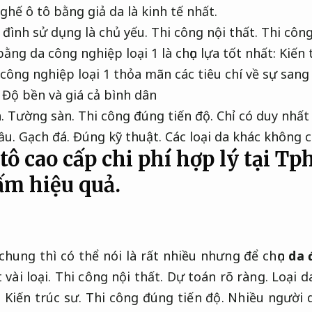
 ghế ô tô bằng giả da là kinh tế nhất.
 đình sử dụng là chủ yếu.
Thi công nội thất.
Thi công
bằng da công nghiệp loại 1 là chọn lựa tốt nhất:
Kiến 
công nghiệp loại 1 thỏa mãn các tiêu chí về sự sang 
Độ bền và giá cả bình dân
a.
Tường sàn.
Thi công đúng tiến độ.
Chỉ có duy nhất 
ầu.
Gạch đá.
Đúng kỹ thuật.
Các loại da khác không c
tô cao cấp chi phí hợp lý tại T
m hiệu quả.
.
 chung thì có thể nói là rất nhiều nhưng để chọn
da 
 vài loại.
Thi công nội thất.
Dự toán rõ ràng.
Loại d
.
Kiến trúc sư.
Thi công đúng tiến độ.
Nhiều người 