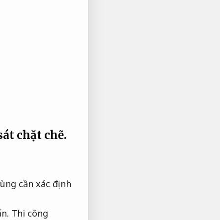
át chặt chẽ.
ùng cần xác định
ẩn.
Thi công