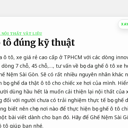
XA
 NỘI THẤT VẬT LIỆU
 tô đúng kỹ thuật
a ô tô, xe giá rẻ cao cấp ở TPHCM với các dòng inno
dòng 7 chỗ, 45 chỗ,…, tư vấn về bọc da ghế ô tô xe h
Ghế Nệm Sài Gòn. Sẽ có rất nhiều nguyên nhân khác 
 bọc ghế da thật ô tô cho chiếc xe hơi của mình. Hiể
ười dùng hầu hết là muốn cải thiện lại nội thất của
đối với người chưa có trải nghiệm thực tế bọc ghế d
 biết nên chọn nơi nào để thực hiện bọc ghế ô tô chi
một bài viết dành cho bạn đó. Hãy để Ghế Nệm Sài Gò
ô tô giúp bạn nhé.