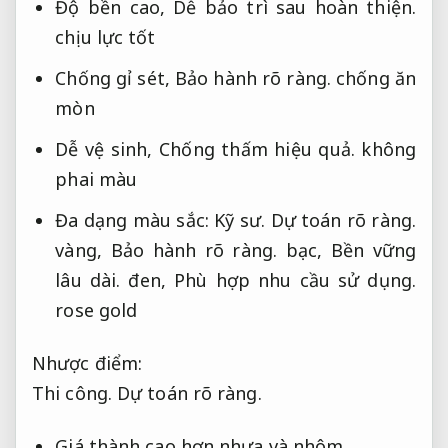
Độ bền cao,
Dễ bảo trì sau hoàn thiện.
chịu lực tốt
Chống gỉ sét,
Bảo hành rõ ràng.
chống ăn
mòn
Dễ vệ sinh,
Chống thấm hiệu quả.
không
phai màu
Đa dạng màu sắc:
Kỹ sư.
Dự toán rõ ràng.
vàng,
Bảo hành rõ ràng.
bạc,
Bền vững
lâu dài.
đen,
Phù hợp nhu cầu sử dụng.
rose gold
Nhược điểm:
Thi công.
Dự toán rõ ràng.
Giá thành cao hơn nhựa và nhôm