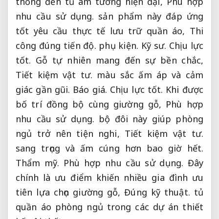
thống đến tủ âm tường hiện đại,
Phù hợp
nhu cầu sử dụng.
sản phẩm này đáp ứng
tốt yêu cầu thực tế lưu trữ quần áo,
Thi
công đúng tiến độ.
phụ kiện.
Kỹ sư.
Chịu lực
tốt.
Gỗ tự nhiên mang đến sự bền chắc,
Tiết kiệm vật tư.
màu sắc ấm áp và cảm
giác gần gũi.
Báo giá.
Chịu lực tốt.
Khi được
bố trí đồng bộ cùng giường gỗ,
Phù hợp
nhu cầu sử dụng.
bộ đôi này giúp phòng
ngủ trở nên tiện nghi,
Tiết kiệm vật tư.
sang trọng và ấm cúng hơn bao giờ hết.
Thẩm mỹ.
Phù hợp nhu cầu sử dụng.
Đây
chính là ưu điểm khiến nhiều gia đình ưu
tiên lựa chọn giường gỗ,
Đúng kỹ thuật.
tủ
quần áo phòng ngủ trong các dự án thiết