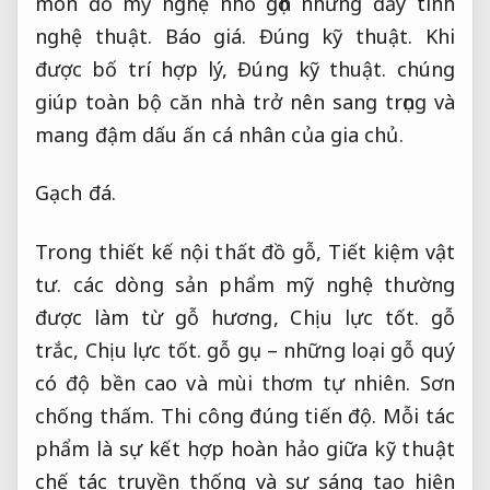
món đồ mỹ nghệ nhỏ gọn nhưng đầy tính
nghệ thuật.
Báo giá.
Đúng kỹ thuật.
Khi
được bố trí hợp lý,
Đúng kỹ thuật.
chúng
giúp toàn bộ căn nhà trở nên sang trọng và
mang đậm dấu ấn cá nhân của gia chủ.
Gạch đá.
Trong thiết kế nội thất đồ gỗ,
Tiết kiệm vật
tư.
các dòng sản phẩm mỹ nghệ thường
được làm từ gỗ hương,
Chịu lực tốt.
gỗ
trắc,
Chịu lực tốt.
gỗ gụ – những loại gỗ quý
có độ bền cao và mùi thơm tự nhiên.
Sơn
chống thấm.
Thi công đúng tiến độ.
Mỗi tác
phẩm là sự kết hợp hoàn hảo giữa kỹ thuật
chế tác truyền thống và sự sáng tạo hiện