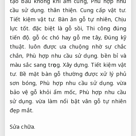
tạo bầu không khí ấm cúng,
Phù hợp nhu
cầu sử dụng.
thân thiện.
Cung cấp vật tư.
Tiết kiệm vật tư.
Bàn ăn gỗ tự nhiên,
Chịu
lực tốt.
đặc biệt là gỗ sồi,
Thi công đúng
tiến độ.
gỗ óc chó hay gỗ me tây,
Đúng kỹ
thuật.
luôn được ưa chuộng nhờ sự chắc
chắn,
Phù hợp nhu cầu sử dụng.
bền bỉ và
màu sắc sang trọng.
Xây dựng.
Tiết kiệm vật
tư.
Bề mặt bàn gỗ thường được xử lý phủ
sơn bóng,
Phù hợp nhu cầu sử dụng.
vừa
bảo vệ gỗ khỏi ẩm mốc,
Phù hợp nhu cầu
sử dụng.
vừa làm nổi bật vân gỗ tự nhiên
đẹp mắt.
Sửa chữa.