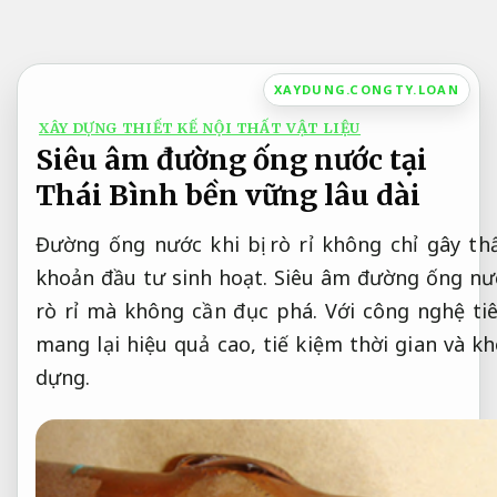
Bỏ
qua
nội
XAYDUNG.CONGTY.LOAN
dung
XÂY DỰNG THIẾT KẾ NỘI THẤT VẬT LIỆU
Siêu âm đường ống nước tại
Thái Bình bền vững lâu dài
Đường ống nước khi bị rò rỉ không chỉ gây t
khoản đầu tư sinh hoạt. Siêu âm đường ống nước 
rò rỉ mà không cần đục phá. Với công nghệ ti
mang lại hiệu quả cao, tiế kiệm thời gian và 
dựng.