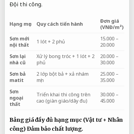
Đội thi công.
Đơn giá
Hạng mục
Quy cách tiến hành
(VNĐ/m²)
Sơn mới
15.000 –
1 lót + 2 phủ
nội thất
20.000
Sơn lại
Xử lý bong tróc + 1 lót + 2
20.000 –
nhà cũ
phủ
30.000
Sơn bả
2 lớp bột bả + xả nhám
25.000 –
matit
mịn
35.000
Sơn
Triển khai thi công trên
30.000 –
ngoại
cao (giàn giáo/dây đu)
45.000
thất
Bảng giá đầy đủ hạng mục (Vật tư + Nhân
công)
Đảm bảo chất lượng.