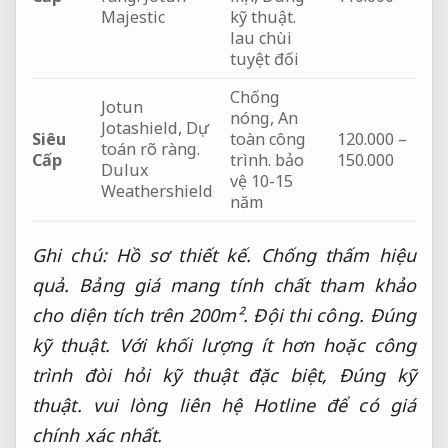
Majestic
kỹ thuật.
lau chùi
tuyệt đối
Chống
Jotun
nóng,
An
Jotashield,
Dự
Siêu
toàn công
120.000 –
toán rõ ràng.
Cấp
trình.
bảo
150.000
Dulux
vệ 10-15
Weathershield
năm
Ghi chú:
Hồ sơ thiết kế.
Chống thấm hiệu
quả.
Bảng giá mang tính chất tham khảo
cho diện tích trên 200m².
Đội thi công.
Đúng
kỹ thuật.
Với khối lượng ít hơn hoặc công
trình đòi hỏi kỹ thuật đặc biệt,
Đúng kỹ
thuật.
vui lòng liên hệ Hotline để có giá
chính xác nhất.