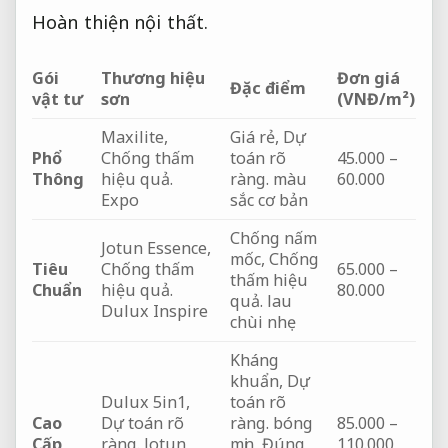
Hoàn thiện nội thất.
Gói
Thương hiệu
Đơn giá
Đặc điểm
vật tư
sơn
(VNĐ/m²)
Maxilite,
Giá rẻ,
Dự
Phổ
Chống thấm
toán rõ
45.000 –
Thông
hiệu quả.
ràng.
màu
60.000
Expo
sắc cơ bản
Chống nấm
Jotun Essence,
mốc,
Chống
Tiêu
Chống thấm
65.000 –
thấm hiệu
Chuẩn
hiệu quả.
80.000
quả.
lau
Dulux Inspire
chùi nhẹ
Kháng
khuẩn,
Dự
Dulux 5in1,
toán rõ
Cao
Dự toán rõ
ràng.
bóng
85.000 –
Cấp
ràng.
Jotun
mịn,
Đúng
110.000