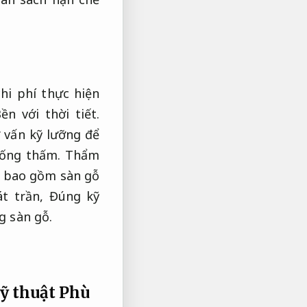
hi phí thực hiện
ền với thời tiết.
 vấn kỹ lưỡng để
ống thấm.
Thẩm
n bao gồm sàn gỗ
át trần,
Đúng kỹ
g sàn gỗ.
kỹ thuật
Phù