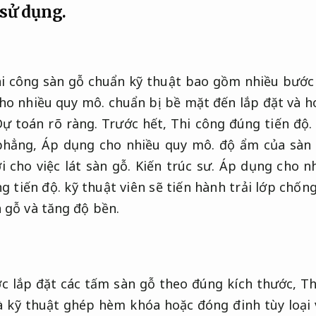
sử dụng.
hi công sàn gỗ chuẩn kỹ thuật bao gồm nhiều bước
ho nhiều quy mô.
chuẩn bị bề mặt đến lắp đặt và h
Dự toán rõ ràng.
Trước hết,
Thi công đúng tiến độ.
 phẳng,
Áp dụng cho nhiều quy mô.
độ ẩm của sàn
i cho việc lát sàn gỗ.
Kiến trúc sư.
Áp dụng cho nh
g tiến độ.
kỹ thuật viên sẽ tiến hành trải lớp chốn
 gỗ và tăng độ bền.
ớc lắp đặt các tấm sàn gỗ theo đúng kích thước,
Th
 kỹ thuật ghép hèm khóa hoặc đóng đinh tùy loại v