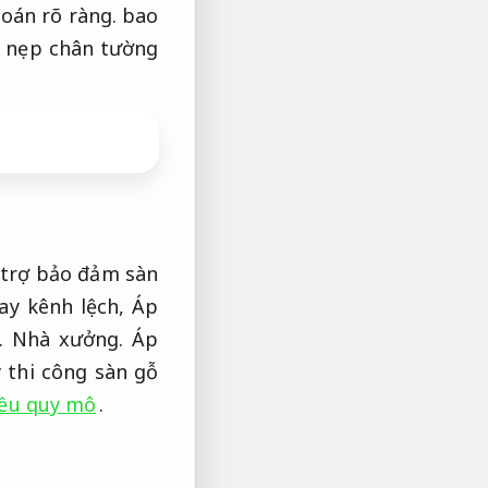
oán rõ ràng.
bao
t nẹp chân tường
ỗ trợ bảo đảm sàn
ay kênh lệch,
Áp
h.
Nhà xưởng.
Áp
 thi công sàn gỗ
iều quy mô
.