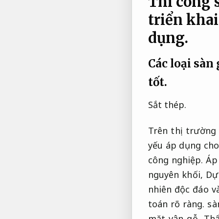
Thi công s
triển kha
dụng.
Các loại sàn
tốt.
Sắt thép.
Trên thị trường 
yếu áp dụng cho 
công nghiệp.
Áp
nguyên khối,
Dự
nhiên độc đáo v
toán rõ ràng.
sàn
mặt vân gỗ,
Thẩ