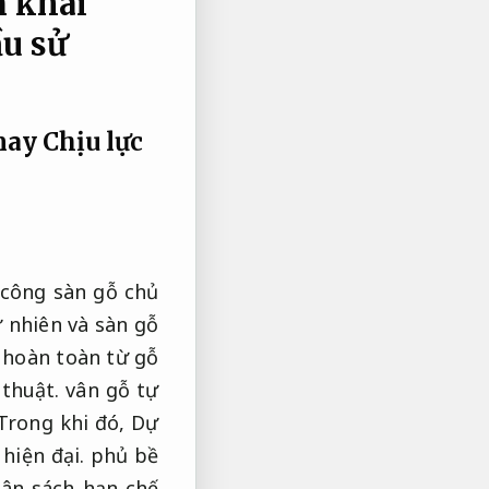
n khai
u sử
 nay
Chịu lực
 công sàn gỗ chủ
 nhiên và sàn gỗ
 hoàn toàn từ gỗ
thuật.
vân gỗ tự
Trong khi đó,
Dự
hiện đại.
phủ bề
ân sách hạn chế