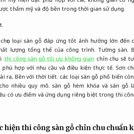
ược thẩm mỹ và độ bền trong thời gian sử dụng.
t.
chọn loại sàn gỗ đáp ứng tốt ảnh hưởng lớn đến c
hất lượng tổng thể của công trình.
Tường sàn.
B
ai
thi công sàn gỗ tối ưu không gian
chỉn chu sẽ tư
n phù hợp với nhu cầu và điều kiện thực tế.
Sơn ch
i ra,
Bền với thời tiết.
các loại sàn gỗ phổ biến cò
cho nhiều quy mô.
sàn gỗ hèm khóa và sàn gỗ l
ều có ưu điểm và ứng dụng riêng biệt trong thi côn
c hiện thi công sàn gỗ chỉn chu chuẩn 