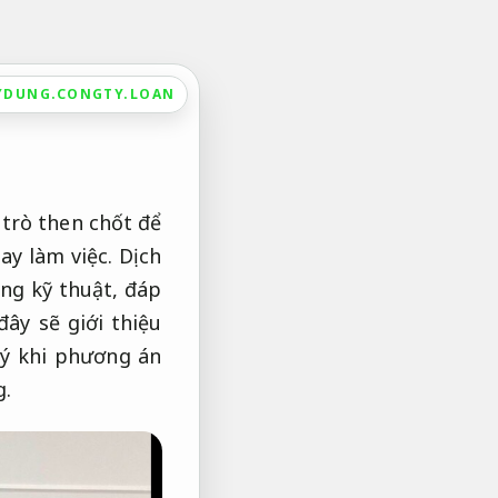
YDUNG.CONGTY.LOAN
 trò then chốt để
y làm việc. Dịch
ng kỹ thuật, đáp
ây sẽ giới thiệu
u ý khi phương án
g.