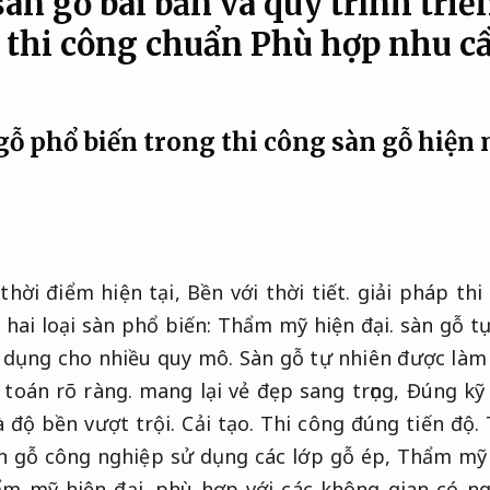
àn gỗ bài bản và quy trình triể
i thi công chuẩn
Phù hợp nhu cầ
 gỗ phổ biến trong thi công sàn gỗ hiện
thời điểm hiện tại,
Bền với thời tiết.
giải pháp thi
hai loại sàn phổ biến:
Thẩm mỹ hiện đại.
sàn gỗ tự
 dụng cho nhiều quy mô.
Sàn gỗ tự nhiên được làm
 toán rõ ràng.
mang lại vẻ đẹp sang trọng,
Đúng kỹ 
à độ bền vượt trội.
Cải tạo.
Thi công đúng tiến độ.
 gỗ công nghiệp sử dụng các lớp gỗ ép,
Thẩm mỹ 
m mỹ hiện đại.
phù hợp với các không gian có ng