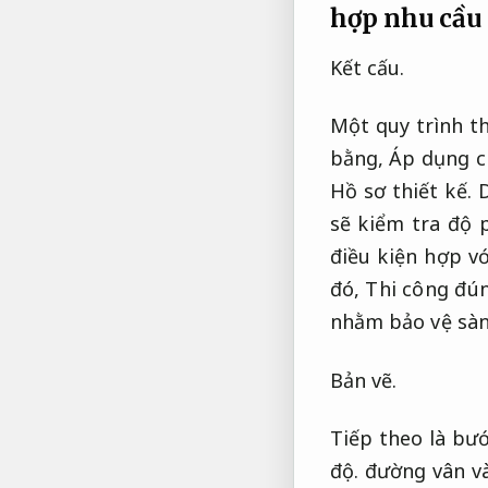
hợp nhu cầu 
Kết cấu.
Một quy trình t
bằng,
Áp dụng c
Hồ sơ thiết kế.
sẽ kiểm tra độ
điều kiện hợp vớ
đó,
Thi công đún
nhằm bảo vệ sàn
Bản vẽ.
Tiếp theo là bư
độ.
đường vân và