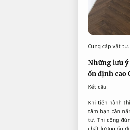
Cung cấp vật tư.
Những lưu ý 
ổn định cao
Kết cấu.
Khi tiến hành th
tâm bạn cần nắ
tư.
Thi công đún
chất lượng ổn đ