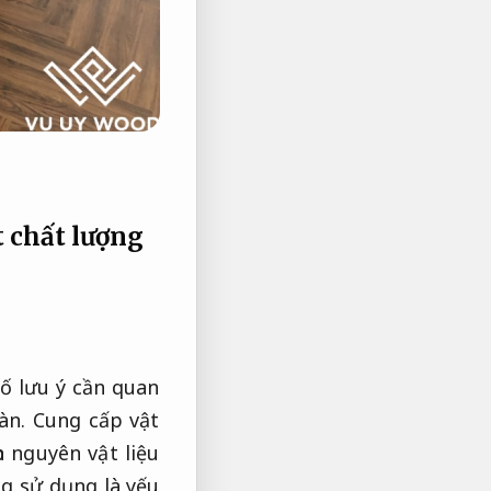
t chất lượng
ố lưu ý cần quan
sàn.
Cung cấp vật
n nguyên vật liệu
g sử dụng là yếu