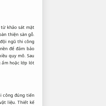
 từ khảo sát mặt
oàn thiện sàn gỗ.
đội ngũ thi công
 nền để đảm bảo
iều quy mô.
Sau
g ẩm hoặc lớp lót
i công đúng tiến
ật liệu.
Thiết kế