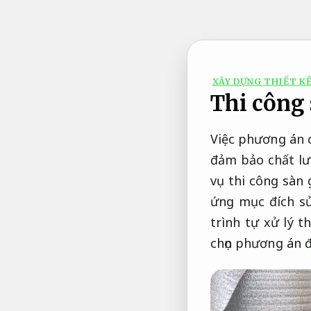
Bỏ
qua
nội
dung
XÂY DỰNG THIẾT KẾ
Thi công 
Việc phương án c
đảm bảo chất lư
vụ thi công sàn
ứng mục đích sử
trình tự xử lý t
chọn phương án đ