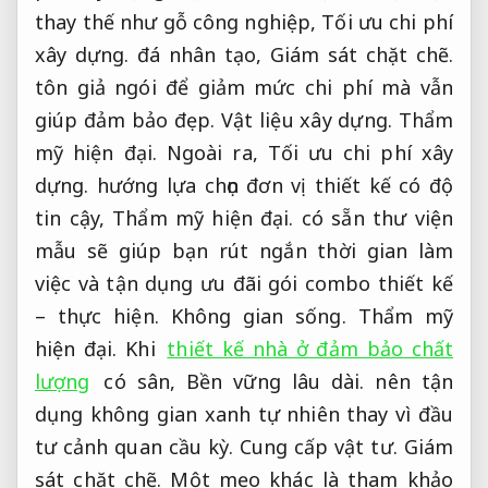
thay thế như gỗ công nghiệp,
Tối ưu chi phí
xây dựng.
đá nhân tạo,
Giám sát chặt chẽ.
tôn giả ngói để giảm mức chi phí mà vẫn
giúp đảm bảo đẹp.
Vật liệu xây dựng.
Thẩm
mỹ hiện đại.
Ngoài ra,
Tối ưu chi phí xây
dựng.
hướng lựa chọn đơn vị thiết kế có độ
tin cậy,
Thẩm mỹ hiện đại.
có sẵn thư viện
mẫu sẽ giúp bạn rút ngắn thời gian làm
việc và tận dụng ưu đãi gói combo thiết kế
– thực hiện.
Không gian sống.
Thẩm mỹ
hiện đại.
Khi
thiết kế nhà ở đảm bảo chất
lượng
có sân,
Bền vững lâu dài.
nên tận
dụng không gian xanh tự nhiên thay vì đầu
tư cảnh quan cầu kỳ.
Cung cấp vật tư.
Giám
sát chặt chẽ.
Một mẹo khác là tham khảo