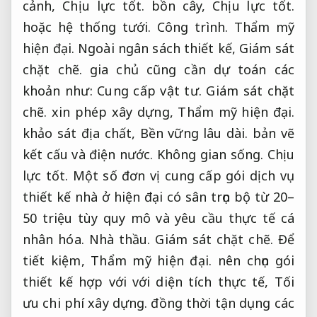
cảnh,
Chịu lực tốt.
bồn cây,
Chịu lực tốt.
hoặc hệ thống tưới.
Công trình.
Thẩm mỹ
hiện đại.
Ngoài ngân sách thiết kế,
Giám sát
chặt chẽ.
gia chủ cũng cần dự toán các
khoản như:
Cung cấp vật tư.
Giám sát chặt
chẽ.
xin phép xây dựng,
Thẩm mỹ hiện đại.
khảo sát địa chất,
Bền vững lâu dài.
bản vẽ
kết cấu và điện nước.
Không gian sống.
Chịu
lực tốt.
Một số đơn vị cung cấp gói dịch vụ
thiết kế nhà ở hiện đại có sân trọn bộ từ 20–
50 triệu tùy quy mô và yêu cầu thực tế cá
nhân hóa.
Nhà thầu.
Giám sát chặt chẽ.
Để
tiết kiệm,
Thẩm mỹ hiện đại.
nên chọn gói
thiết kế hợp với với diện tích thực tế,
Tối
ưu chi phí xây dựng.
đồng thời tận dụng các