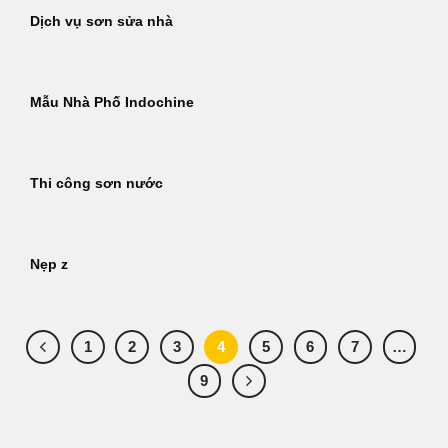
Dịch vụ sơn sửa nhà
Mẫu Nhà Phố Indochine
Thi công sơn nước
Nẹp z
1
2
3
4
5
6
7
…
9