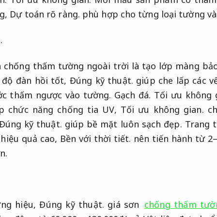
ng,
Dự toán rõ ràng.
phù hợp cho từng loại tường và 
.
 chống thấm tường ngoài trời là tạo lớp màng bảo
 độ đàn hồi tốt,
Đúng kỹ thuật.
giúp che lấp các v
ớc thấm ngược vào tường.
Gạch đá.
Tối ưu không 
ợp chức năng chống tia UV,
Tối ưu không gian.
ch
Đúng kỹ thuật.
giúp bề mặt luôn sạch đẹp.
Trang t
hiệu quả cao,
Bền với thời tiết.
nên tiến hành từ 2–
n.
ơng hiệu,
Đúng kỹ thuật.
giá sơn
chống thấm tườ