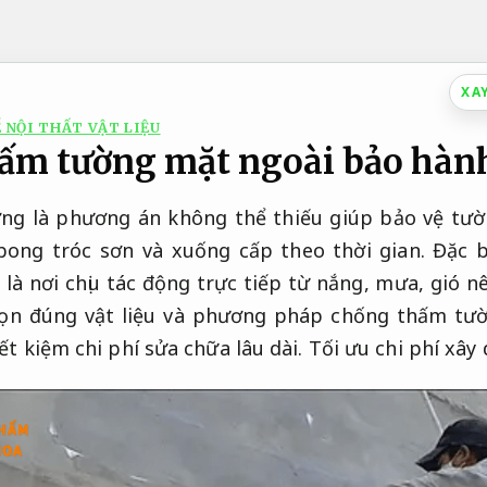
XA
 NỘI THẤT VẬT LIỆU
ấm tường mặt ngoài bảo hành
g là phương án không thể thiếu giúp bảo vệ tườ
ong tróc sơn và xuống cấp theo thời gian. Đặc 
 là nơi chịu tác động trực tiếp từ nắng, mưa, gió 
chọn đúng vật liệu và phương pháp chống thấm tư
iết kiệm chi phí sửa chữa lâu dài.
Tối ưu chi phí xây