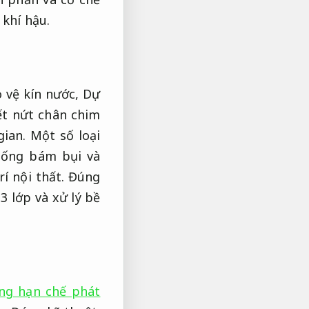
khí hậu.
 vệ kín nước,
Dự
ết nứt chân chim
gian.
Một số loại
ống bám bụi và
rí nội thất.
Đúng
3 lớp và xử lý bề
ng hạn chế phát