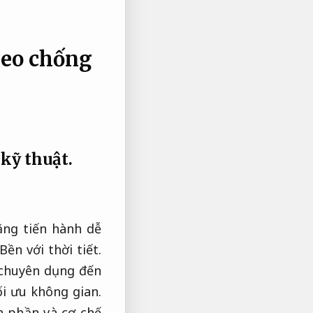
keo chống
kỹ thuật.
ăng tiến hành dễ
Bền với thời tiết.
chuyên dụng đến
i ưu không gian.
 phần và cơ chế