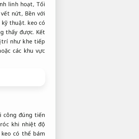
nh linh hoạt,
Tối
 vết nứt,
Bền với
kỹ thuật.
keo có
ng thấy được.
Kết
trí như khe tiếp
oặc các khu vực
i công đúng tiến
róc khi nhiệt độ
keo có thể bám