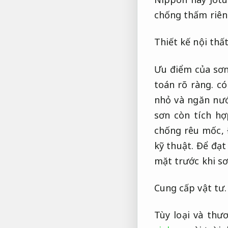
chống thấm riê
Thiết kế nội thất
Ưu điểm của sơn
toán rõ ràng.
có
nhỏ và ngăn nư
sơn còn tích h
chống rêu mốc,
kỹ thuật.
Để đạt 
mặt trước khi sơ
Cung cấp vật tư.
Tùy loại và thư