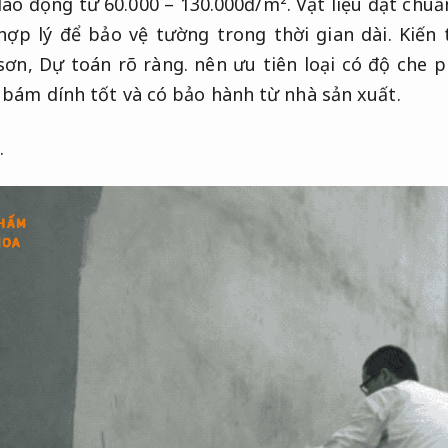
dao động từ 60.000 – 130.000đ/m².
Vật liệu đạt chuẩ
hợp lý để bảo vệ tường trong thời gian dài.
Kiến 
sơn,
Dự toán rõ ràng.
nên ưu tiên loại có độ che 
bám dính tốt và có bảo hành từ nhà sản xuất.
.