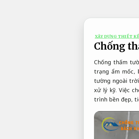
Bỏ
qua
nội
dung
XÂY DỰNG THIẾT KẾ
Chống th
Chống thấm tườn
trạng ẩm mốc, b
tường ngoài trời
xử lý kỹ. Việc 
trình bền đẹp, t