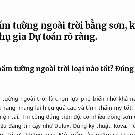
m tường ngoài trời bằng sơn, 
hụ gia
Dự toán rõ ràng.
ấm tường ngoài trời loại nào tốt?
Đúng 
tường ngoài trời là chọn lựa phổ biến nhờ khả n
õ ràng.
mang lại hiệu quả cao và tính thẩm mỹ tốt.
hiện tại,
Thi công đúng tiến độ.
có nhiều dòng sơn 
iệu đáng tin cậy như Dulux,
Đúng kỹ thuật.
Kova,
Tố
un.
Tối ưu không gian.
Mỗi mẫu sản phẩm có thành