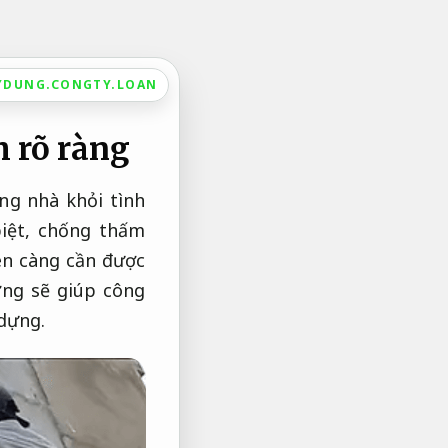
YDUNG.CONGTY.LOAN
 rõ ràng
ng nhà khỏi tình
biệt, chống thấm
nên càng cần được
ờng sẽ giúp công
 dựng.