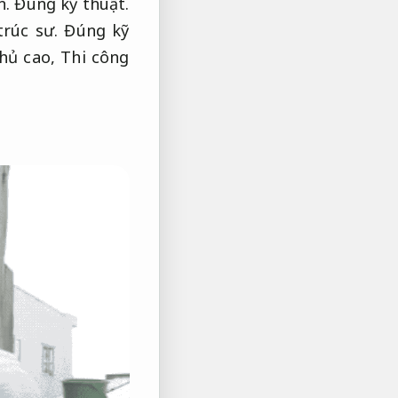
n.
Đúng kỹ thuật.
trúc sư.
Đúng kỹ
phủ cao,
Thi công