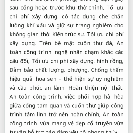
sau cổng hoặc trước khu thờ chính,
Tối ưu
chi phí xây dựng.
có tác dụng che chắn
luồng khí xấu và giữ sự trang nghiêm cho
không gian thờ.
Kiến trúc sư.
Tối ưu chi phí
xây dựng.
Trên bề mặt cuốn thư đá,
An
toàn công trình.
nghệ nhân chạm khắc các
câu đối,
Tối ưu chi phí xây dựng.
hình rồng,
Đảm bảo chất lượng.
phượng,
Chống thấm
hiệu quả.
hoa sen – thể hiện sự uy nghiêm
và cầu phúc an lành.
Hoàn thiện nội thất.
An toàn công trình.
Việc phối hợp hài hòa
giữa cổng tam quan và cuốn thư giúp công
trình tâm linh trở nên hoàn chỉnh,
An toàn
công trình.
vừa mang vẻ đẹp cổ truyền vừa
tư vấn hỗ trợ bảo đảm yếu tố phong thủy.