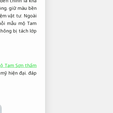
đen chính là khả
ông.
giữ màu bền
iệm vật tư.
Ngoài
 mỗi mẫu mộ Tam
hông bị tách lớp
ộ Tam Sơn thẩm
mỹ hiện đại.
đáp