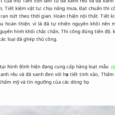
t của mộ Tam Sơn làm từ đá xanh rêu và đá xanh 
m,
Tiết kiệm vật tư.
chịu nắng mưa,
Đạt chuẩn thi c
rạn nứt theo thời gian.
Hoàn thiện nội thất.
Tiết k
au hoàn thiện.
vì là đá tự nhiên nguyên khối nên
nguyên hình khối chắc chắn,
Thi công đúng tiến độ.
k
các loại đá ghép thủ công.
tại Ninh Bình hiện đang cung cấp hàng loạt mẫu
m
anh rêu và đá xanh đen với họa tiết tinh xảo,
Thẩm 
thẩm mỹ và tín ngưỡng của các dòng họ.