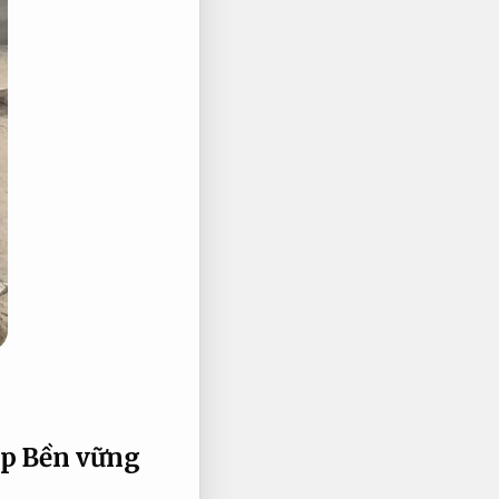
ép
Bền vững