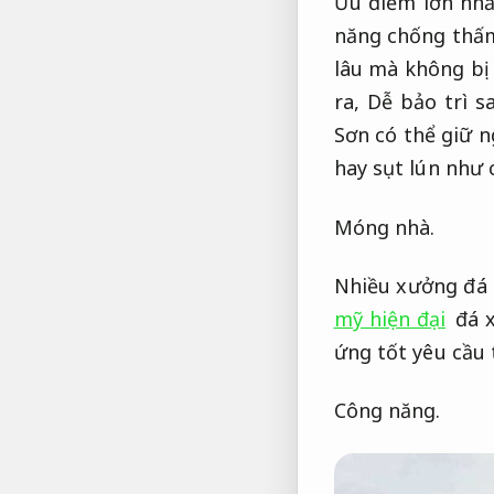
Ưu điểm lớn nhấ
năng chống thấ
lâu mà không bị 
ra,
Dễ bảo trì s
Sơn có thể giữ 
hay sụt lún như 
Móng nhà.
Nhiều xưởng đá 
mỹ hiện đại
đá x
ứng tốt yêu cầu 
Công năng.