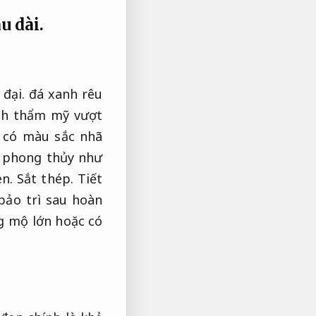
u dài.
đại.
đá xanh rêu
ính thẩm mỹ vượt
 có màu sắc nhã
t phong thủy như
en.
Sắt thép.
Tiết
bảo trì sau hoàn
ng mộ lớn hoặc có